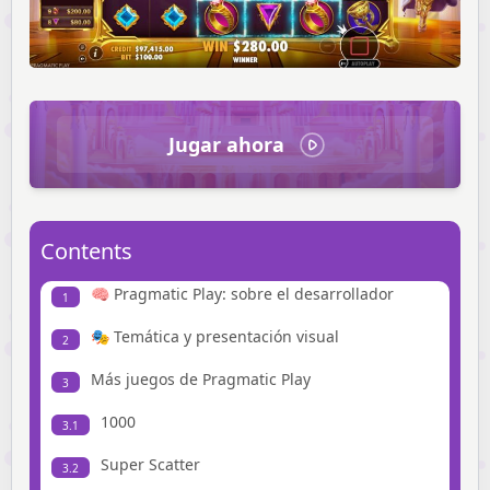
Jugar ahora
Contents
🧠 Pragmatic Play: sobre el desarrollador
1
🎭 Temática y presentación visual
2
Más juegos de Pragmatic Play
3
1000
3.1
Super Scatter
3.2