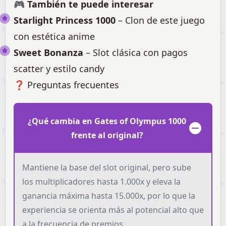
🎮 También te puede interesar
Starlight Princess 1000
– Clon de este juego
con estética anime
Sweet Bonanza
– Slot clásica con pagos
scatter y estilo candy
❓ Preguntas frecuentes
¿Qué cambia en Gates of Olympus 1000
frente al original?
Mantiene la base del slot original, pero sube
los multiplicadores hasta 1.000x y eleva la
ganancia máxima hasta 15.000x, por lo que la
experiencia se orienta más al potencial alto que
a la frecuencia de premios.