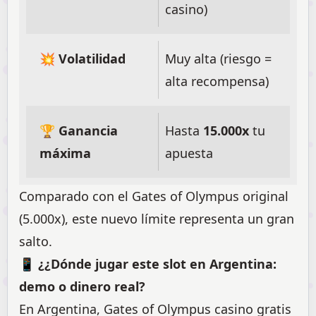
casino)
💥 Volatilidad
Muy alta (riesgo =
alta recompensa)
🏆 Ganancia
Hasta
15.000x
tu
máxima
apuesta
Comparado con el Gates of Olympus original
(5.000x), este nuevo límite representa un gran
salto.
📱 ¿¿Dónde jugar este slot en Argentina:
demo o dinero real?
En Argentina,
Gates of Olympus casino
gratis