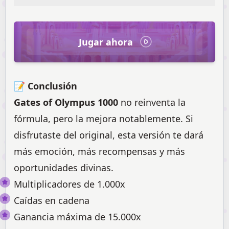
Jugar ahora
📝 Conclusión
Gates of Olympus 1000
no reinventa la
fórmula, pero la mejora notablemente. Si
disfrutaste del original, esta versión te dará
más emoción, más recompensas y más
oportunidades divinas.
Multiplicadores de 1.000x
Caídas en cadena
Ganancia máxima de 15.000x