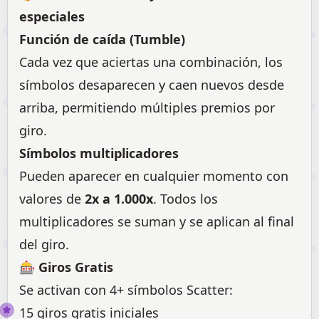
especiales
Función de caída (Tumble)
Cada vez que aciertas una combinación, los
símbolos desaparecen y caen nuevos desde
arriba, permitiendo múltiples premios por
giro.
Símbolos multiplicadores
Pueden aparecer en cualquier momento con
valores de
2x a 1.000x
. Todos los
multiplicadores se suman y se aplican al final
del giro.
🎰 Giros Gratis
Se activan con 4+ símbolos Scatter:
15 giros gratis iniciales