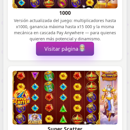
1000
Versión actualizada del juego: multiplicadores hasta
x1000, ganancia máxima hasta x15 000 y la misma
mecánica en cascada Pay Anywhere — para quienes
quieren más potencial y dinamismo.
Visitar página
Super Scatter