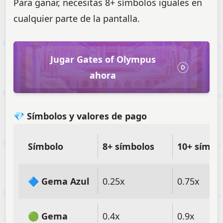
Para ganar, necesitas 8+ símbolos iguales en
cualquier parte de la pantalla.
Jugar Gates of Olympus
ahora
💎 Símbolos y valores de pago
Símbolo
8+ símbolos
10+ símbo
🔷 Gema Azul
0.25x
0.75x
🟢 Gema
0.4x
0.9x