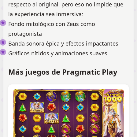
respecto al original, pero eso no impide que
la experiencia sea inmersiva:
Fondo mitológico con Zeus como
protagonista
Banda sonora épica y efectos impactantes
Gráficos nítidos y animaciones suaves
Más juegos de Pragmatic Play