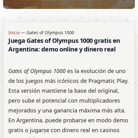
Inicio
—
Gates of Olympus 1000
Juega Gates of Olympus 1000 gratis en
Argentina: demo online y dinero real
Gates of Olympus 1000
es la evolución de uno
de los juegos más icónicos de Pragmatic Play.
Esta versión mantiene la base del original,
pero sube el potencial con multiplicadores
mejorados y una ganancia máxima más alta.
En Argentina, puede probarse en modo demo
gratis o jugarse con dinero real en casinos