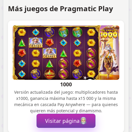
Más juegos de Pragmatic Play
1000
Versión actualizada del juego: multiplicadores hasta
x1000, ganancia máxima hasta x15 000 y la misma
mecánica en cascada Pay Anywhere — para quienes
quieren más potencial y dinamismo.
Visitar página