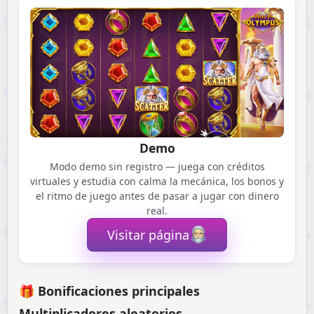
Demo
Modo demo sin registro — juega con créditos
virtuales y estudia con calma la mecánica, los bonos y
el ritmo de juego antes de pasar a jugar con dinero
real.
Visitar página
🎁 Bonificaciones principales
Multiplicadores aleatorios