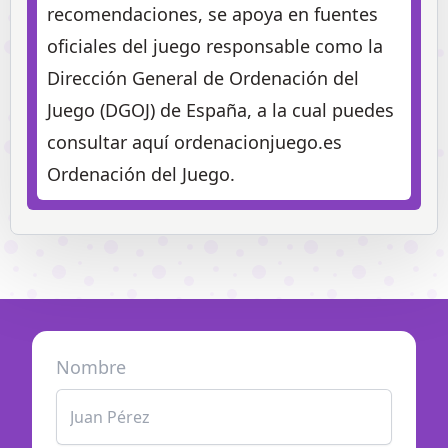
recomendaciones, se apoya en fuentes
oficiales del juego responsable como la
Dirección General de Ordenación del
Juego (DGOJ) de España, a la cual puedes
consultar aquí ordenacionjuego.es
Ordenación del Juego
.
Nombre