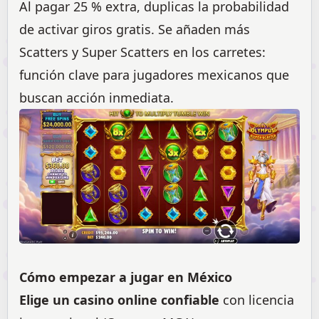
Al pagar 25 % extra, duplicas la probabilidad
de activar giros gratis. Se añaden más
Scatters y Super Scatters en los carretes:
función clave para jugadores mexicanos que
buscan acción inmediata.
Cómo empezar a jugar en México
Elige un casino online confiable
con licencia