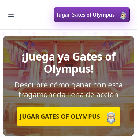
Jugar Gates of Olympus
Open main menu
¡Juega ya Gates of
Olympus!
Descubre cómo ganar con esta
tragamoneda llena de acción
JUGAR GATES OF OLYMPUS