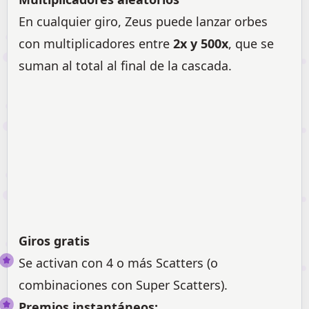
En cualquier giro, Zeus puede lanzar orbes
con multiplicadores entre
2x y 500x
, que se
suman al total al final de la cascada.
Giros gratis
Se activan con 4 o más Scatters (o
combinaciones con Super Scatters).
Premios instantáneos: