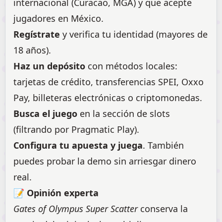
internacional (Curacao, MGA) y que acepte
jugadores en México.
Regístrate
y verifica tu identidad (mayores de
18 años).
Haz un depósito
con métodos locales:
tarjetas de crédito, transferencias SPEI, Oxxo
Pay, billeteras electrónicas o criptomonedas.
Busca el juego
en la sección de slots
(filtrando por Pragmatic Play).
Configura tu apuesta y juega
. También
puedes probar la demo sin arriesgar dinero
real.
📝 Opinión experta
Gates of Olympus Super Scatter
conserva la